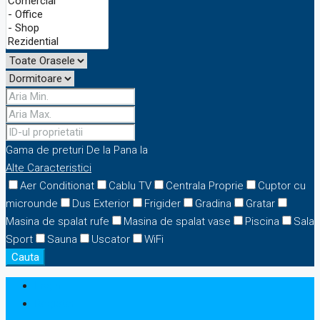
Gama de preturi
De la
Pana la
Alte Caracteristici
Aer Conditionat
Cablu TV
Centrala Proprie
Cuptor cu
microunde
Dus Exterior
Frigider
Gradina
Gratar
Masina de spalat rufe
Masina de spalat vase
Piscina
Sala
Sport
Sauna
Uscator
WiFi
Cauta
Login
Register