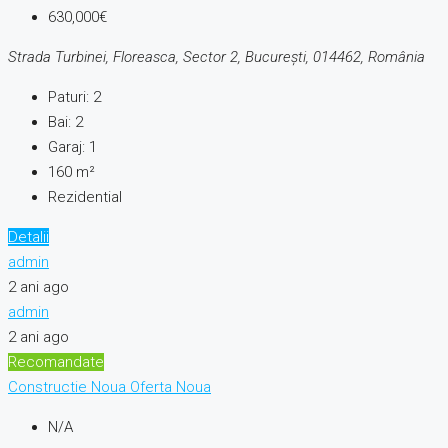
630,000€
Strada Turbinei, Floreasca, Sector 2, București, 014462, România
Paturi:
2
Bai:
2
Garaj:
1
160
m²
Rezidential
Detalii
admin
2 ani ago
admin
2 ani ago
Recomandate
Constructie Noua
Oferta Noua
N/A