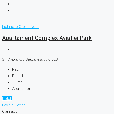
Inchiriere
Oferta Noua
Apartament Complex Aviatiei Park
550€
Str. Alexandru Serbanescu no 58B
Pat:
1
Baie:
1
50
m²
Apartament
Detalii
Lavinia Cotlet
6 ani ago