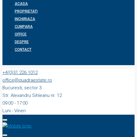
ACASA
PROPRIETATI
INCHIRIAZA
CUMPARA
OFFICE
DESPRE
CONTACT
+4(0)31 226 1012
office@quadraestate.ro
Bucuresti, sector 3
Str. Alexandru Sihleanu nr. 12
09:00 - 17:00
Luni - Vineri