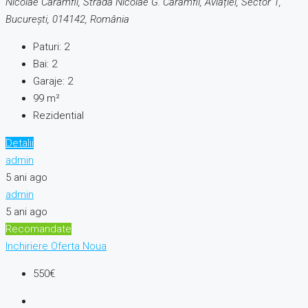
Nicolae Caramfil, Strada Nicolae G. Caramfil, Aviației, Sector 1,
București, 014142, România
Paturi:
2
Bai:
2
Garaje:
2
99
m²
Rezidential
Detalii
admin
5 ani ago
admin
5 ani ago
Recomandate
Inchiriere
Oferta Noua
550€